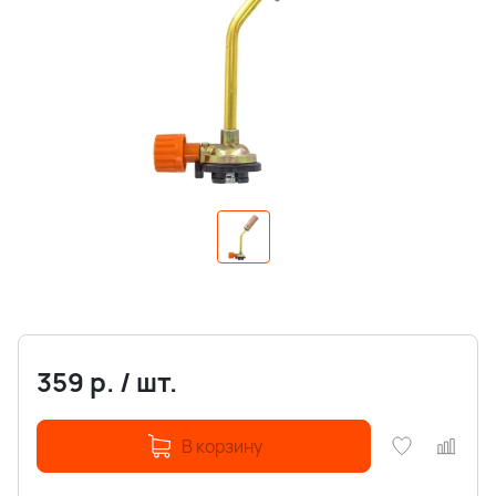
359
р.
/
шт.
В корзину