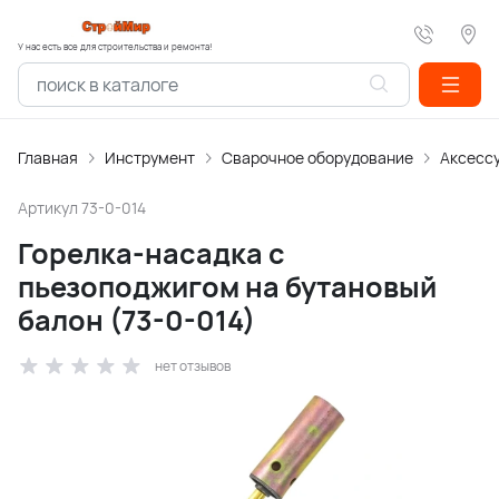
У нас есть все для строительства и ремонта!
Главная
Инструмент
Сварочное оборудование
Аксессу
Артикул
73-0-014
Горелка-насадка с
пьезоподжигом на бутановый
балон (73-0-014)
нет отзывов