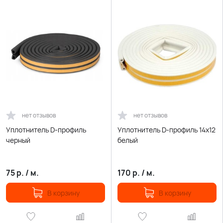
нет отзывов
нет отзывов
Уплотнитель D-профиль
Уплотнитель D-профиль 14х12
черный
белый
75
р.
/
м.
170
р.
/
м.
В корзину
В корзину