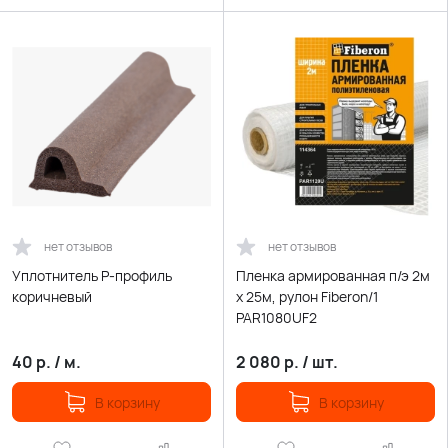
нет отзывов
нет отзывов
Уплотнитель P-профиль
Пленка армированная п/э 2м
коричневый
х 25м, рулон Fiberon/1
PAR1080UF2
40
р.
/
м.
2 080
р.
/
шт.
В корзину
В корзину