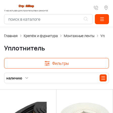
У нас есть все для строительства и ремонта!
Главная
Крепёж и фурнитура
Монтажные ленты
Уплотн
Уплотнитель
Фильтры
наличию