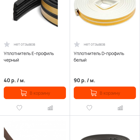
нет отзывов
нет отзывов
Уплотнитель Е-профиль
Уплотнитель D-профиль
черный
белый
40
р.
/
м.
90
р.
/
м.
В корзину
В корзину