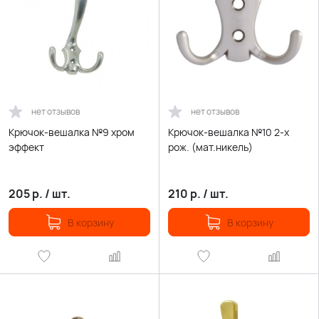
нет отзывов
нет отзывов
Крючок-вешалка №9 хром
Крючок-вешалка №10 2-х
эффект
рож. (мат.никель)
205
р.
/
шт.
210
р.
/
шт.
В корзину
В корзину