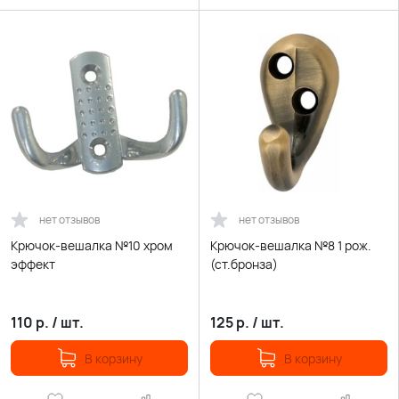
нет отзывов
нет отзывов
Крючок-вешалка №10 хром
Крючок-вешалка №8 1 рож.
эффект
(ст.бронза)
110
р.
/
шт.
125
р.
/
шт.
В корзину
В корзину