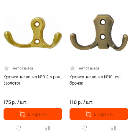
нет отзывов
нет отзывов
Крючок-вешалка №9 2-х рож.
Крючок-вешалка №10 пол.
(золото)
бронза
175
р.
/
шт.
110
р.
/
шт.
В корзину
В корзину