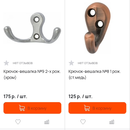
нет отзывов
нет отзывов
Крючок-вешалка №9 2-х рож.
Крючок-вешалка №8 1 рож.
(хром)
(ст.медь)
175
р.
/
шт.
125
р.
/
шт.
В корзину
В корзину