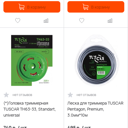
В корзину
В корзину
нет отзывов
нет отзывов
(*)Головка триммерная
Леска для триммера TUSCAR
TUSCAR TH63-33, Standart,
Pentagon, Premium,
universal
3.0мм*10м
740
р.
/
шт.
495
р.
/
шт.