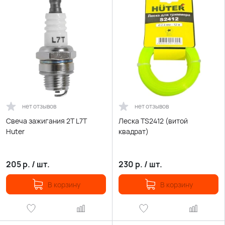
нет отзывов
нет отзывов
Свеча зажигания 2Т L7T
Леска TS2412 (витой
Huter
квадрат)
205
р.
/
шт.
230
р.
/
шт.
В корзину
В корзину