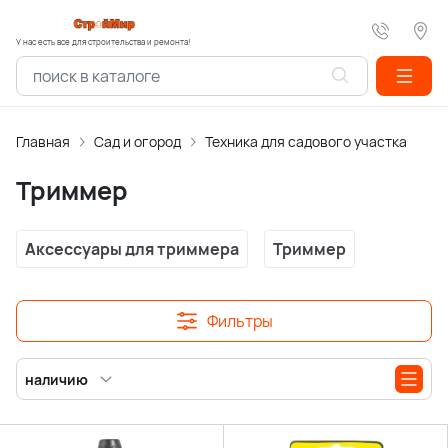
У нас есть все для строительства и ремонта!
Главная
Сад и огород
Техника для садового участка
Тр
Триммер
Аксессуары для триммера
Триммер
Фильтры
наличию