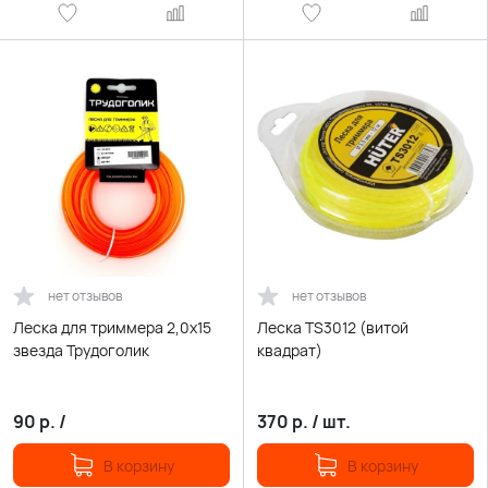
нет отзывов
нет отзывов
Леска для триммера 2,0х15
Леска TS3012 (витой
звезда Трудоголик
квадрат)
90
р.
/
370
р.
/
шт.
В корзину
В корзину