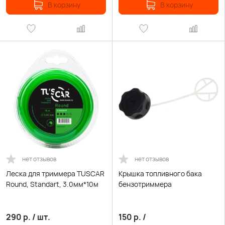
В корзину
В корзину
нет отзывов
нет отзывов
Леска для триммера TUSCAR
Крышка топливного бака
Round, Standart, 3.0мм*10м
бензотриммера
290
р.
/
шт.
150
р.
/