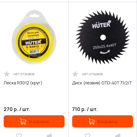
нет отзывов
нет отзывов
Леска R3012 (круг)
Диск (лезвие) GTD-40T 71/2/7
270
р.
/
шт.
710
р.
/
шт.
В корзину
В корзину