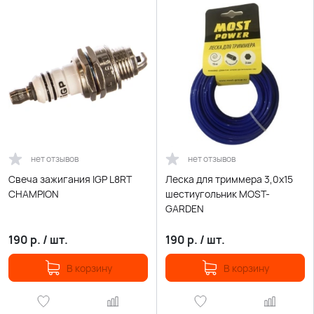
нет отзывов
нет отзывов
Свеча зажигания IGP L8RT
Леска для триммера 3,0х15
CHAMPION
шестиугольник МOST-
GARDEN
190
р.
/
шт.
190
р.
/
шт.
В корзину
В корзину