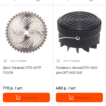
нет отзывов
нет отзывов
Диск (лезвие) GTD-40TР
Головка с леской ЕТH-600
71/2/16
для GET-600 SAF
770
р.
/
шт.
480
р.
/
шт.
В корзину
В корзину