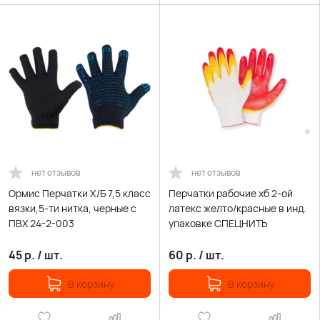
нет отзывов
нет отзывов
Ормис Перчатки Х/Б 7,5 класс
Перчатки рабочие хб 2-ой
вязки,5-ти нитка, черные с
латекс желто/красные в инд.
ПВХ 24-2-003
упаковке СПЕЦНИТЬ
45
р.
/
шт.
60
р.
/
шт.
В корзину
В корзину