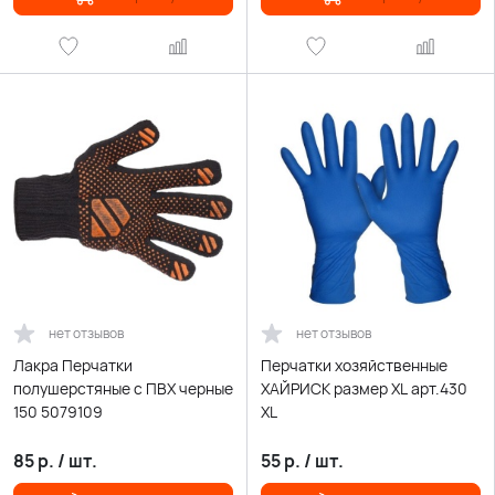
нет отзывов
нет отзывов
Лакра Перчатки
Перчатки хозяйственные
полушерстяные с ПВХ черные
ХАЙРИСК размер ХL арт.430
150 5079109
ХL
85
р.
/
шт.
55
р.
/
шт.