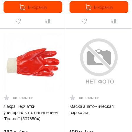
В корзину
В корзину
нет отзывов
нет отзывов
Лакра Перчатки
Маска анатомическая
универсальн. с напылением
взрослая
"Гранат" (5078504)
290
р.
/
шт.
100
р.
/
шт.