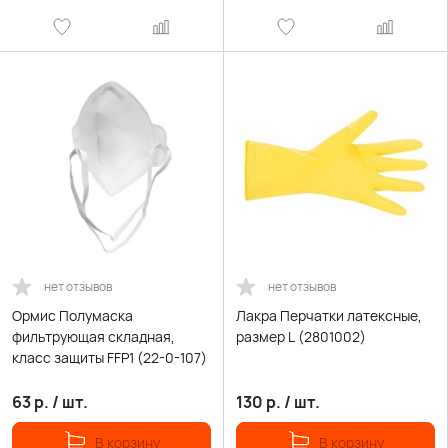
нет отзывов
нет отзывов
Ормис Полумаска
Лакра Перчатки латексные,
фильтрующая складная,
размер L (2801002)
класс защиты FFP1 (22-0-107)
63
р.
/
шт.
130
р.
/
шт.
В корзину
В корзину