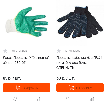
нет отзывов
нет отзывов
Лакра Перчатки Х/б, двойной
Перчатки рабочие хб с ПВХ 4
облив (2801011)
нити 10 класс Точка
СПЕЦНИТЬ
85
р.
/
шт.
30
р.
/
шт.
В корзину
В корзину