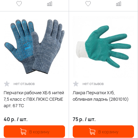
нет отзывов
нет отзывов
Перчатки рабочие ХБ 6 нитей
Лакра Перчатки Х/б,
7,5 класс с ПВХ ЛЮКС СЕРЫЕ
обливная ладонь (2801010)
арт. 67 ТС
40
р.
/
шт.
75
р.
/
шт.
В корзину
В корзину