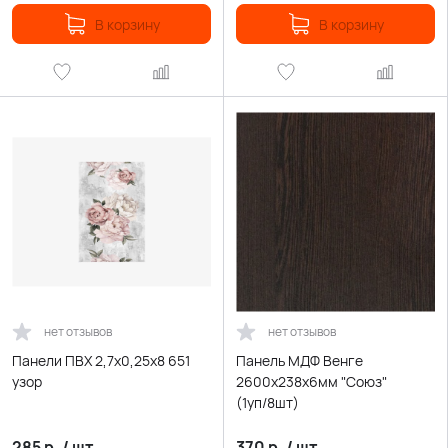
В корзину
В корзину
нет отзывов
нет отзывов
Панели ПВХ 2,7х0,25х8 651
Панель МДФ Венге
узор
2600х238х6мм "Союз"
(1уп/8шт)
285
р.
/
шт.
370
р.
/
шт.