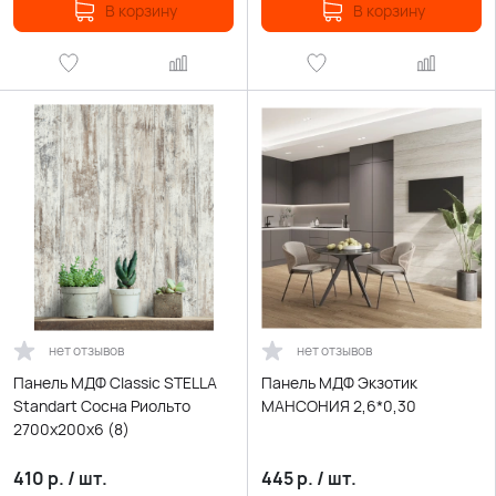
В корзину
В корзину
нет отзывов
нет отзывов
Панель МДФ Classic STELLA
Панель МДФ Экзотик
Standart Сосна Риольто
МАНСОНИЯ 2,6*0,30
2700х200х6 (8)
410
р.
/
шт.
445
р.
/
шт.