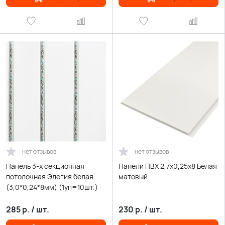
нет отзывов
нет отзывов
Панель 3-х секционная
Панели ПВХ 2,7х0,25х8 Белая
потолочная Элегия белая
матовый
(3,0*0,24*8мм) (1уп=10шт.)
285
р.
/
шт.
230
р.
/
шт.