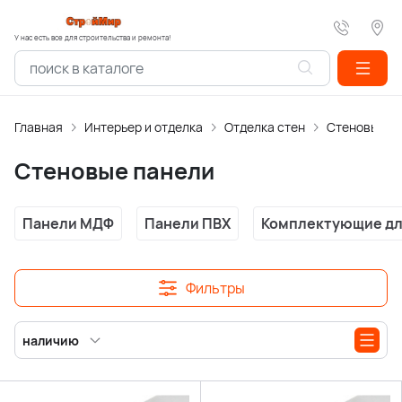
У нас есть все для строительства и ремонта!
Главная
Интерьер и отделка
Отделка стен
Стеновые п
Стеновые панели
Панели МДФ
Панели ПВХ
Комплектующие дл
Фильтры
наличию