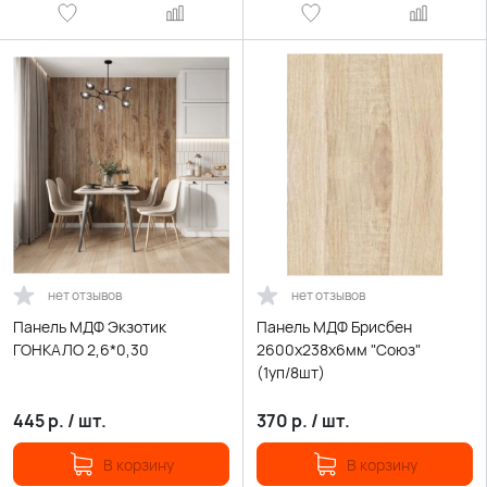
нет отзывов
нет отзывов
Панель МДФ Экзотик
Панель МДФ Брисбен
ГОНКАЛО 2,6*0,30
2600х238х6мм "Союз"
(1уп/8шт)
445
р.
/
шт.
370
р.
/
шт.
В корзину
В корзину