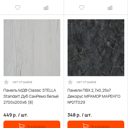
нет отзывов
нет отзывов
Панель МДФ Classic STELLA
Панели ПВХ 2,7х0,25х7
Standart Дуб СанРемо белый
Декорус МРАМОР МАРЕНГО
2700х200х6 (8)
№21Т029
449
р.
/
шт.
348
р.
/
шт.
В корзину
В корзину