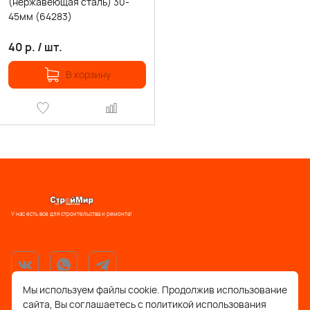
(нержавеющая сталь) 30-
45мм (64283)
40
р.
/
шт.
В корзину
У нас есть все для строительства и ремонта!
Мы используем файлы cookie. Продолжив использование
сайта, Вы соглашаетесь с политикой использования
support@stroymir48.ru