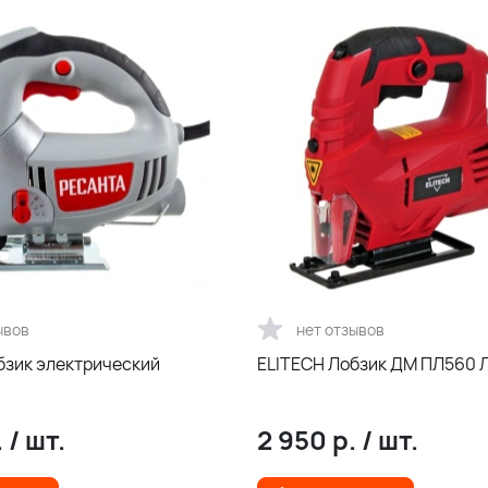
ывов
нет отзывов
бзик электрический
ELITECH Лобзик ДМ ПЛ560 
.
/
шт.
2 950
р.
/
шт.