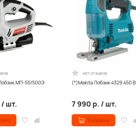
ывов
нет отзывов
Лобзик МП-55/500Э
(*)Makita Лобзик 4329 450 В
.
/
шт.
7 990
р.
/
шт.
рзину
В корзину