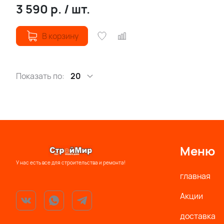
3 590
р.
/
шт.
В корзину
Показать по:
20
Меню
У нас есть все для строительства и ремонта!
главная
Акции
доставка