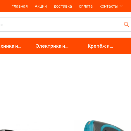
главная
Акции
доставка
оплата
контакты
хника и
Электрика и
Крепёж и
нерные
свет
фурнитура
стемы