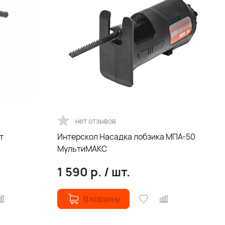
нет отзывов
т
Интерскол Насадка лобзика МПА-50
МультиМАКС
1 590
р.
/
шт.
В корзину