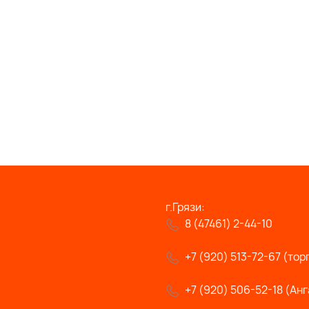
г.Грязи:
8 (47461) 2-44-10
+7 (920) 513-72-67 (тор
+7 (920) 506-52-18 (Анг