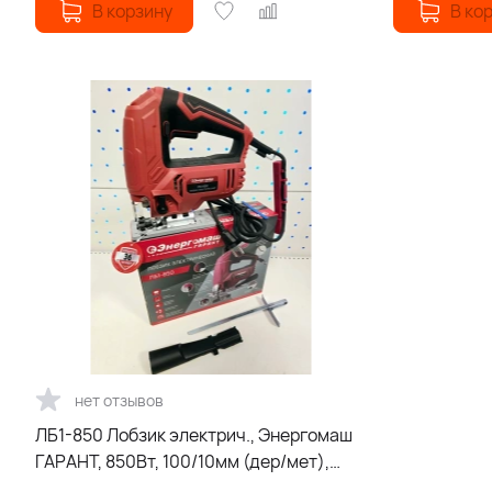
В корзину
В ко
нет отзывов
ЛБ1-850 Лобзик электрич., Энергомаш
ГАРАНТ, 850Вт, 100/10мм (дер/мет),
800-3000, быстрозаж, 4 реж