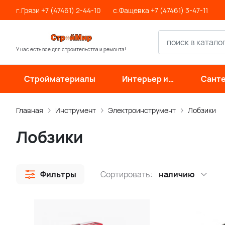
г.Грязи +7 (47461) 2-44-10
с.Фащевка +7 (47461) 3-47-11
У нас есть все для строительства и ремонта!
Стройматериалы
Интерьер и
Санте
отделка
инже
си
Главная
Инструмент
Электроинструмент
Лобзики
Лобзики
Фильтры
Сортировать:
наличию