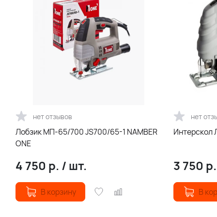
нет отзывов
нет отз
Лобзик МП-65/700 JS700/65-1 NAMBER
Интерскол 
ONE
4 750
р.
/
шт.
3 750
р
В корзину
В ко