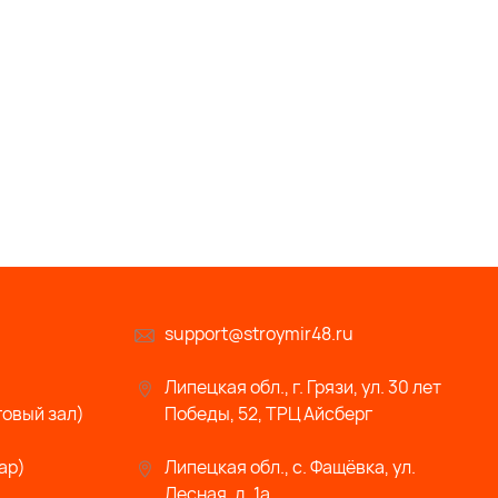
support@stroymir48.ru
Липецкая обл., г. Грязи, ул. 30 лет
говый зал)
Победы, 52, ТРЦ Айсберг
ар)
Липецкая обл., с. Фащёвка, ул.
Лесная, д. 1а