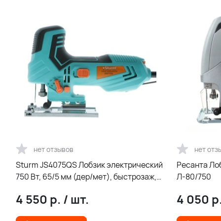
нет отзывов
нет отз
Sturm JS4075QS Лобзик электрический
Ресанта Ло
750 Вт, 65/5 мм (дер/мет), быстрозаж,
Л-80/750
пдсветка, литая плат. 4ст.
4 550
р.
/
шт.
4 050
р