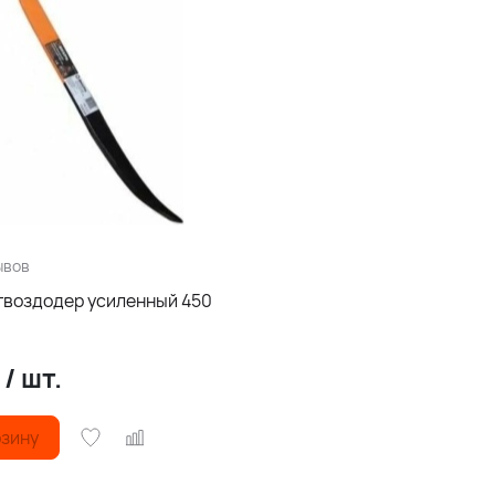
ывов
гвоздодер усиленный 450
.
/
шт.
рзину