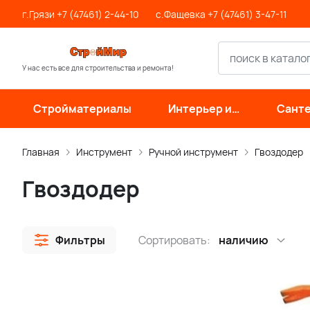
г.Грязи +7 (47461) 2-44-10
с.Фащевка +7 (47461) 3-47-11
У нас есть все для строительства и ремонта!
Стройматериалы
Интерьер и
Санте
отделка
инже
си
Главная
Инструмент
Ручной инструмент
Гвоздодер
Гвоздодер
Фильтры
Сортировать:
наличию