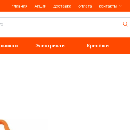
главная
Акции
доставка
оплата
контакты
хника и
Электрика и
Крепёж и
нерные
свет
фурнитура
стемы