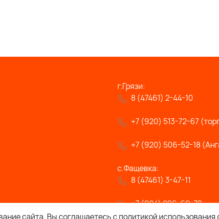
г.Грязи:
8 (47461) 2-44-10
+7 (920) 513-72-67 (тор
+7 (920) 506-52-18 (Анг
с.Фащевка:
8 (47461) 3-47-11
+7 (904) 296-69-72
ание сайта, Вы соглашаетесь с политикой использования 