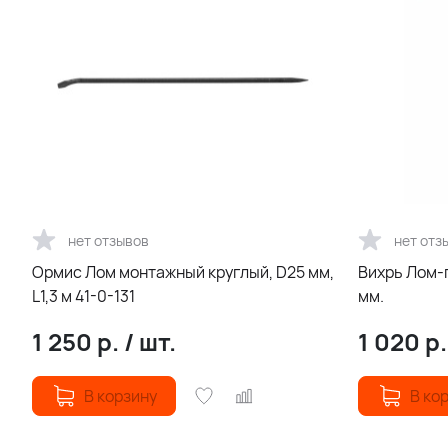
нет отзывов
нет отз
Ормис Лом монтажный круглый, D25 мм,
Вихрь Лом-
L1,3 м 41-0-131
мм.
1 250
р.
/
шт.
1 020
р
В корзину
В ко