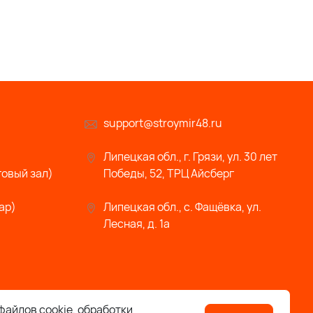
support@stroymir48.ru
Липецкая обл., г. Грязи, ул. 30 лет
говый зал)
Победы, 52, ТРЦ Айсберг
ар)
Липецкая обл., с. Фащёвка, ул.
Лесная, д. 1а
файлов cookie, обработки