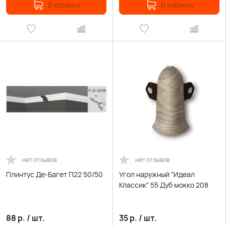
В корзину
В корзину
нет отзывов
нет отзывов
Плинтус Де-Багет П22 50/50
Угол наружный "Идеал
Классик" 55 Дуб мокко 208
88
р.
/
шт.
35
р.
/
шт.