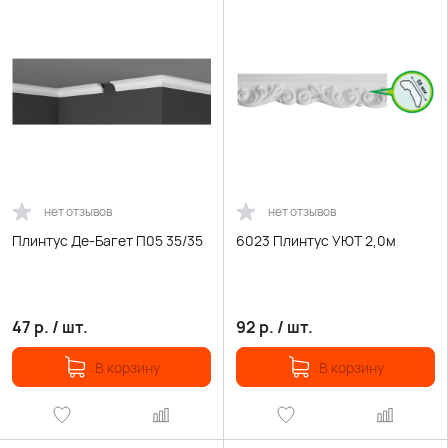
нет отзывов
нет отзывов
Плинтус Де-Багет П05 35/35
6023 Плинтус УЮТ 2,0м
47
р.
/
шт.
92
р.
/
шт.
В корзину
В корзину