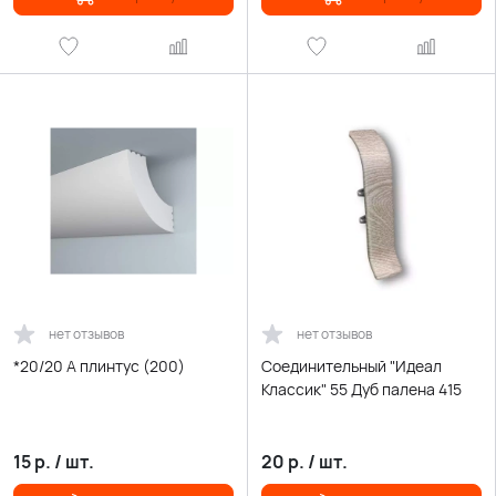
нет отзывов
нет отзывов
*20/20 А плинтус (200)
Соединительный "Идеал
Классик" 55 Дуб палена 415
15
р.
/
шт.
20
р.
/
шт.