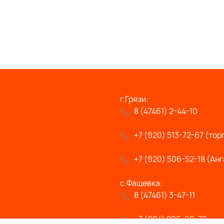
г.Грязи:
8 (47461) 2-44-10
+7 (920) 513-72-67 (тор
+7 (920) 506-52-18 (Анг
с.Фащевка:
8 (47461) 3-47-11
+7 (904) 296-69-72