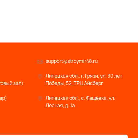
support@stroymir48.ru
Липецкая обл., г. Грязи, ул. 30 лет
говый зал)
Победы, 52, ТРЦ Айсберг
ар)
Липецкая обл., с. Фащёвка, ул.
Лесная, д. 1а