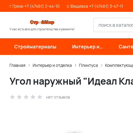
г.Грязи +7 (47461) 2-44-10
с.Фащевка +7 (47461) 3-47-11
У нас есть все для строительства и ремонта!
Стройматериалы
Интерьер и
Санте
отделка
инже
си
Главная
Интерьер и отделка
Плинтуса
Комплектующи
Угол наружный "Идеал Кла
нет отзывов