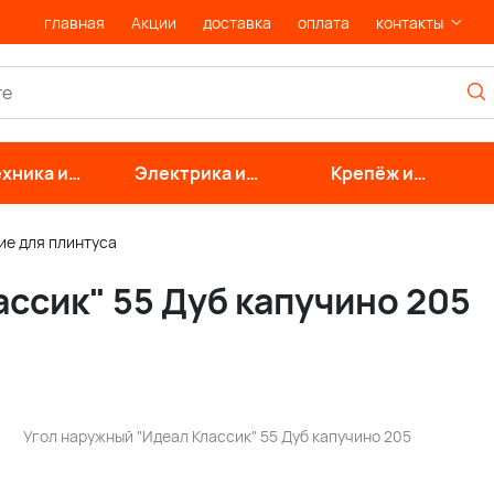
главная
Акции
доставка
оплата
контакты
хника и
Электрика и
Крепёж и
нерные
свет
фурнитура
стемы
е для плинтуса
ссик" 55 Дуб капучино 205
Угол наружный "Идеал Классик" 55 Дуб капучино 205