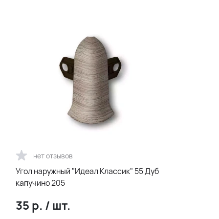
нет отзывов
Угол наружный "Идеал Классик" 55 Дуб
капучино 205
35
р.
/
шт.