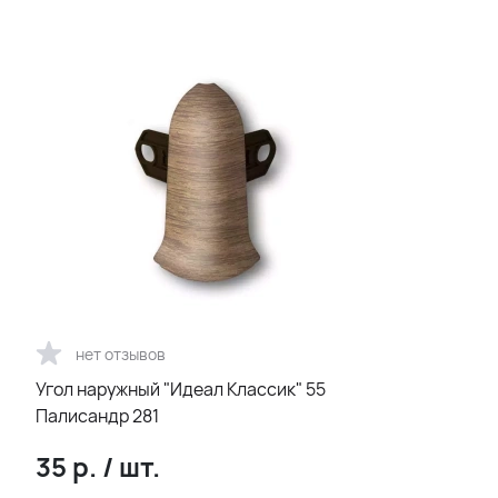
нет отзывов
Угол наружный "Идеал Классик" 55
Палисандр 281
35
р.
/
шт.