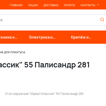
главная
Акции
доставка
оплата
контакты
хника и
Электрика и
Крепёж и
нерные
свет
фурнитура
стемы
е для плинтуса
ссик" 55 Палисандр 281
Угол наружный "Идеал Классик" 55 Палисандр 281