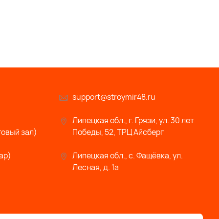
support@stroymir48.ru
Липецкая обл., г. Грязи, ул. 30 лет
говый зал)
Победы, 52, ТРЦ Айсберг
ар)
Липецкая обл., с. Фащёвка, ул.
Лесная, д. 1а