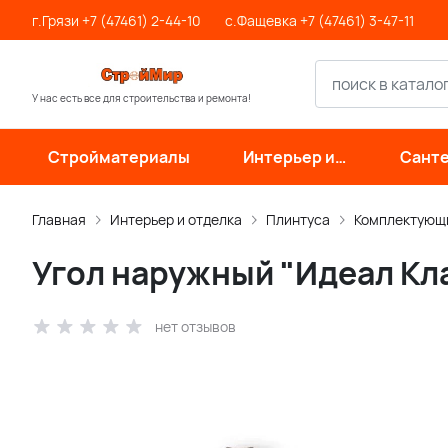
г.Грязи +7 (47461) 2-44-10
с.Фащевка +7 (47461) 3-47-11
У нас есть все для строительства и ремонта!
Стройматериалы
Интерьер и
Санте
отделка
инже
си
Главная
Интерьер и отделка
Плинтуса
Комплектующи
Угол наружный "Идеал Кла
нет отзывов