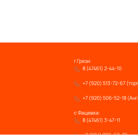
г.Грязи:
8 (47461) 2-44-10
+7 (920) 513-72-67 (тор
+7 (920) 506-52-18 (Анг
с.Фащевка:
8 (47461) 3-47-11
+7 (904) 296-69-72