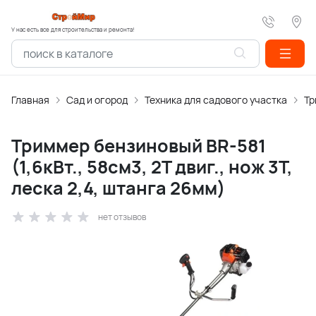
У нас есть все для строительства и ремонта!
Главная
Сад и огород
Техника для садового участка
Тр
Триммер бензиновый BR-581
(1,6кВт., 58см3, 2Т двиг., нож 3Т,
леска 2,4, штанга 26мм)
нет отзывов