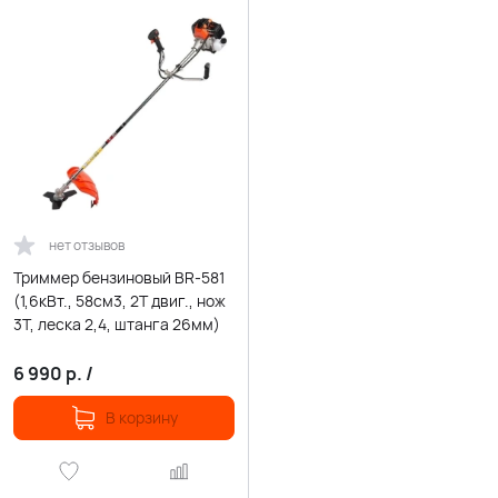
нет отзывов
Триммер бензиновый BR-581
(1,6кВт., 58см3, 2Т двиг., нож
3Т, леска 2,4, штанга 26мм)
6 990
р.
/
В корзину