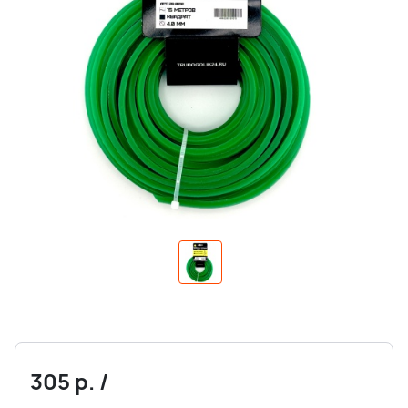
305
р.
/