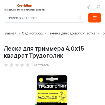
У нас есть все для строительства и ремонта!
Главная
Сад и огород
Техника для садового участка
Тр
Леска для триммера 4,0х15
квадрат Трудоголик
нет отзывов