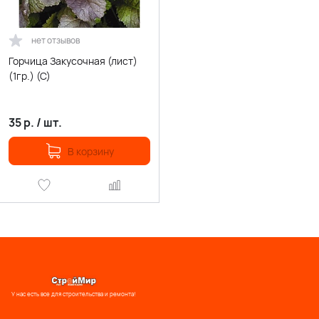
нет отзывов
Горчица Закусочная (лист)
(1гр.) (С)
35
р.
/
шт.
В корзину
У нас есть все для строительства и ремонта!