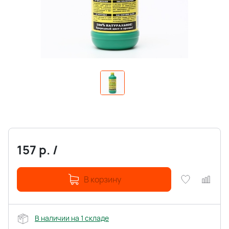
157
р.
/
В корзину
В наличии на 1 складе