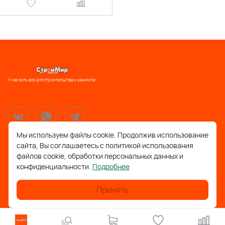
У нас есть все для строительства и ремонта!
Мы используем файлы cookie. Продолжив использование
сайта, Вы соглашаетесь с политикой использования
support@stroymir48.ru
файлов cookie, обработки персональных данных и
конфиденциальности.
Подробнее
Липецкая обл., г. Грязи, ул. 30 лет Победы, 52, ТРЦ
Айсберг
Принять
Липецкая обл., с. Фащёвка, ул. Лесная, д. 1а