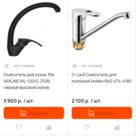
нет отзывов
нет отзывов
Смеситель для кухни 35к
G-Lauf Смеситель для
MIXLINE ML-GS02 (308)
кухонной мойки Ф40 4T4-А180
черный высокий излив
5 900
р.
/
шт.
2 100
р.
/
шт.
В корзину
В корзину