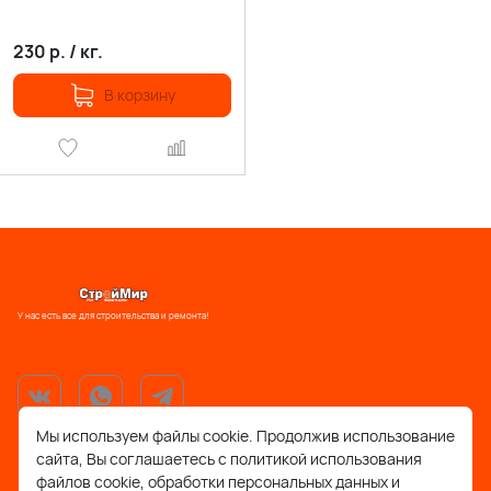
230
р.
/
кг.
В корзину
У нас есть все для строительства и ремонта!
Мы используем файлы cookie. Продолжив использование
сайта, Вы соглашаетесь с политикой использования
support@stroymir48.ru
файлов cookie, обработки персональных данных и