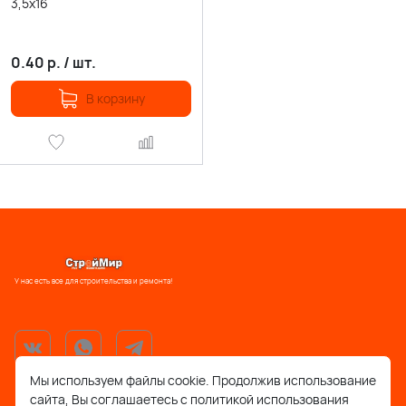
3,5х16
0.40
р.
/
шт.
В корзину
У нас есть все для строительства и ремонта!
Мы используем файлы cookie. Продолжив использование
сайта, Вы соглашаетесь с политикой использования
support@stroymir48.ru