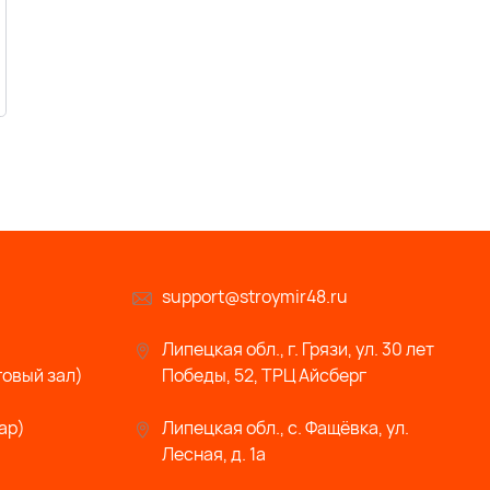
support@stroymir48.ru
Липецкая обл., г. Грязи, ул. 30 лет
говый зал)
Победы, 52, ТРЦ Айсберг
ар)
Липецкая обл., с. Фащёвка, ул.
Лесная, д. 1а