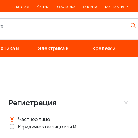
главная
Акции
доставка
оплата
контакты
хника и
Электрика и
Крепёж и
нерные
свет
фурнитура
стемы
Регистрация
Частное лицо
Юридическое лицо или ИП