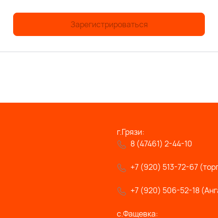
Зарегистрироваться
г.Грязи:
8 (47461) 2-44-10
+7 (920) 513-72-67 (тор
+7 (920) 506-52-18 (Анг
с.Фащевка: