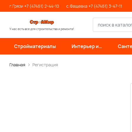
г.Грязи +7 (47461) 2-44-10
с.Фащевка +7 (47461) 3-47-11
У нас есть все для строительства и ремонта!
Стройматериалы
Интерьер и
Санте
отделка
инже
си
Главная
Регистрация