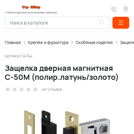
У нас есть все для строительства и ремонта!
Главная
Крепёж и фурнитура
Скобяные изделия
Защелк
Артикул
14744
Защелка дверная магнитная
С-50М (полир.латунь/золото)
нет отзывов