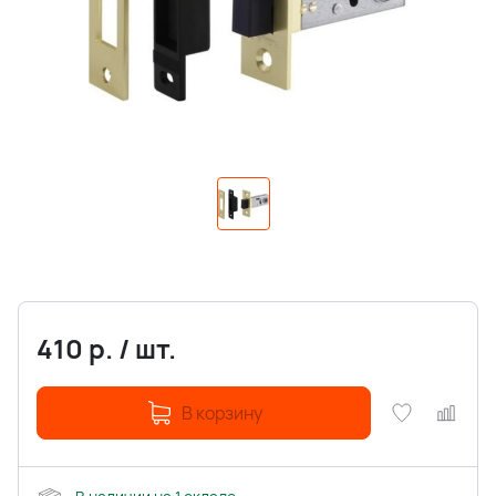
410
р.
/
шт.
В корзину