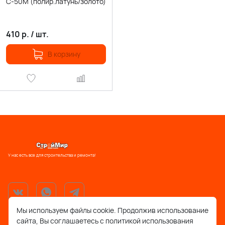
С-50М (полир.латунь/золото)
410
р.
/
шт.
В корзину
У нас есть все для строительства и ремонта!
Мы используем файлы cookie. Продолжив использование
сайта, Вы соглашаетесь с политикой использования
support@stroymir48.ru