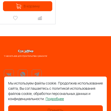
В корзину
У нас есть все для строительства и ремонта!
Мы используем файлы cookie. Продолжив использование
сайта, Вы соглашаетесь с политикой использования
support@stroymir48.ru
файлов cookie, обработки персональных данных и
конфиденциальности.
Подробнее
Липецкая обл., г. Грязи, ул. 30 лет Победы, 52, ТРЦ
Айсберг
Принять