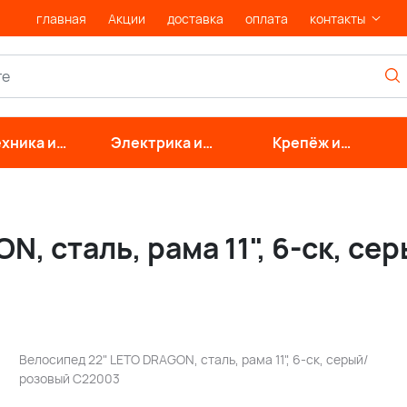
главная
Акции
доставка
оплата
контакты
хника и
Электрика и
Крепёж и
нерные
свет
фурнитура
стемы
N, сталь, рама 11", 6-ск, с
Велосипед 22" LETO DRAGON, сталь, рама 11", 6-ск, серый/
розовый С22003