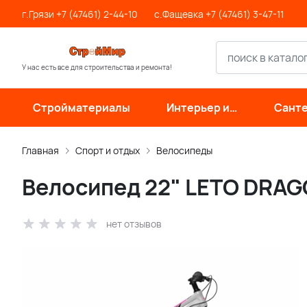
г.Грязи +7 (47461) 2-44-10
с.Фащевка +7 (47461) 3-47-11
У нас есть все для строительства и ремонта!
Стройматериалы
Интерьер и
Санте
отделка
инже
си
Главная
Спорт и отдых
Велосипеды
Велосипед 22" LETO DRAGO
нет отзывов