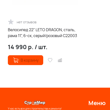
нет отзывов
Велосипед 22" LETO DRAGON, сталь,
рама 11", 6-ск, серый/розовый С22003
14 990
р.
/
шт.
В корзину
Меню
У нас есть все для строительства и ремонта!