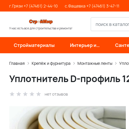
г.Грязи +7 (47461) 2-44-10
с.Фащевка +7 (47461) 3-47-11
У нас есть все для строительства и ремонта!
Стройматериалы
Интерьер и
Санте
отделка
инже
си
Главная
Крепёж и фурнитура
Монтажные ленты
Упло
Уплотнитель D-профиль 1
нет отзывов