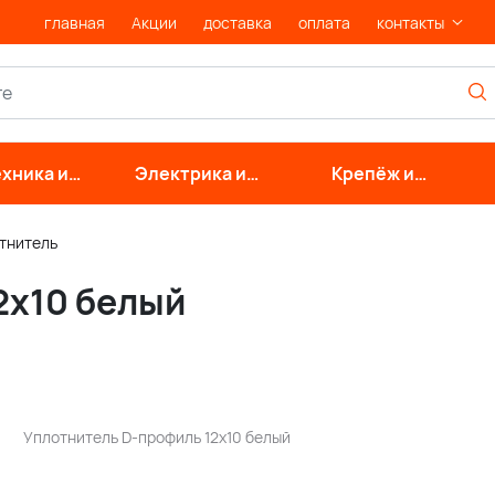
главная
Акции
доставка
оплата
контакты
хника и
Электрика и
Крепёж и
нерные
свет
фурнитура
стемы
тнитель
2х10 белый
Уплотнитель D-профиль 12х10 белый