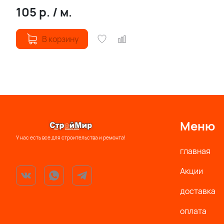
105
р.
/
м.
В корзину
Меню
У нас есть все для строительства и ремонта!
главная
Акции
доставка
оплата