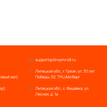
support@stroymir48.ru
Липецкая обл., г. Грязи, ул. 30 лет
говый зал)
Победы, 52, ТРЦ Айсберг
ар)
Липецкая обл., с. Фащёвка, ул.
Лесная, д. 1а