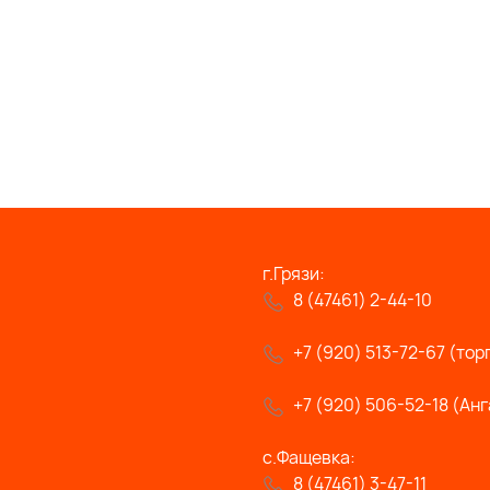
г.Грязи:
8 (47461) 2-44-10
+7 (920) 513-72-67 (тор
+7 (920) 506-52-18 (Анг
с.Фащевка:
8 (47461) 3-47-11