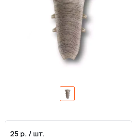
25
р.
/
шт.