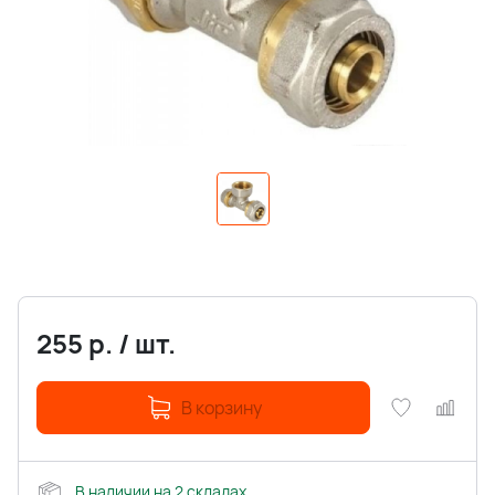
255
р.
/
шт.
В корзину
В наличии на 2 складах