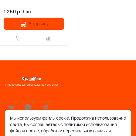
1 260
р.
/
шт.
В корзину
У нас есть все для строительства и ремонта!
Мы используем файлы cookie. Продолжив использование
сайта, Вы соглашаетесь с политикой использования
support@stroymir48.ru
файлов cookie, обработки персональных данных и