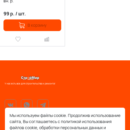
вн. р.
99
р.
/
шт.
В корзину
У нас есть все для строительства и ремонта!
Мы используем файлы cookie. Продолжив использование
сайта, Вы соглашаетесь с политикой использования
support@stroymir48.ru
файлов cookie, обработки персональных данных и