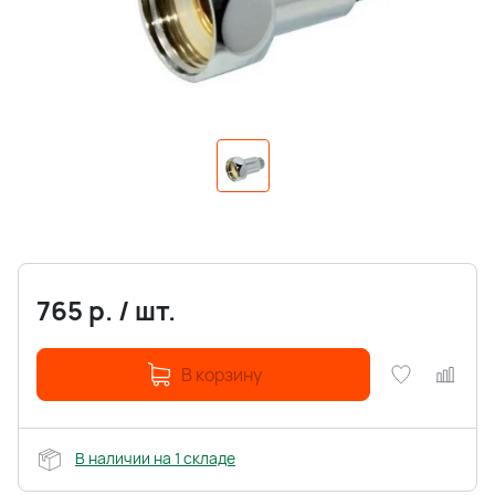
765
р.
/
шт.
В корзину
В наличии на 1 складе