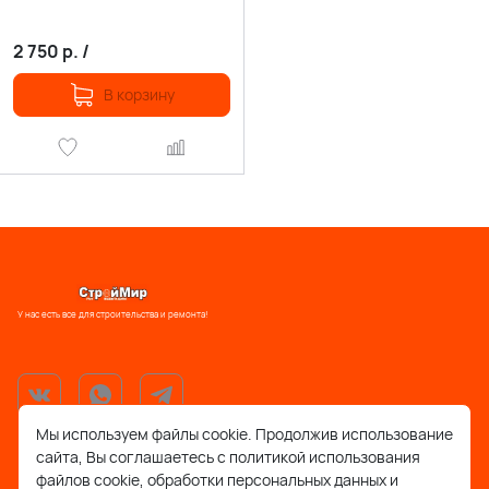
2 750
р.
/
В корзину
У нас есть все для строительства и ремонта!
Мы используем файлы cookie. Продолжив использование
сайта, Вы соглашаетесь с политикой использования
support@stroymir48.ru
файлов cookie, обработки персональных данных и