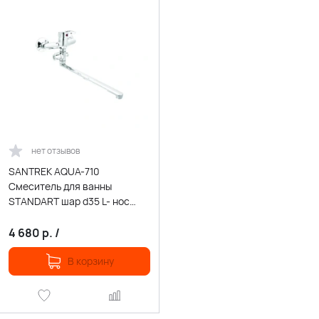
нет отзывов
SANTREK AQUA-710
Смеситель для ванны
STANDART шар d35 L- нос
перекл SB03/SB19
4 680
р.
/
В корзину