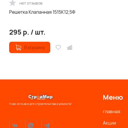
нет отзывов
Решетка Клапанная 1515К12,5Ф
295
р.
/
шт.
В корзину
Меню
У нас есть все для строительства и ремонта!
главная
Акции