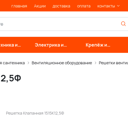
главная
Акции
доставка
оплата
контакты
хника и
Электрика и
Крепёж и
нерные
свет
фурнитура
стемы
я сантехника
Вентиляционное оборудование
Решетки вент
12,5Ф
Решетка Клапанная 1515К12,5Ф