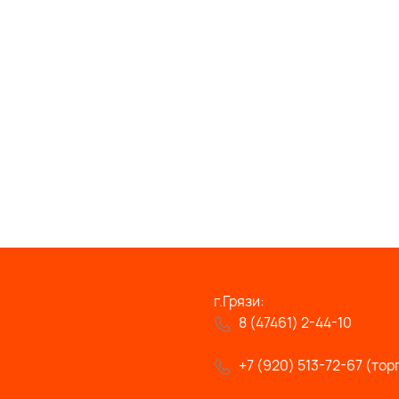
г.Грязи:
8 (47461) 2-44-10
+7 (920) 513-72-67 (тор