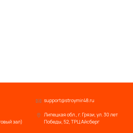
support@stroymir48.ru
Липецкая обл., г. Грязи, ул. 30 лет
говый зал)
Победы, 52, ТРЦ Айсберг