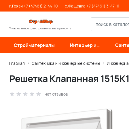
г.Грязи +7 (47461) 2-44-10
с.Фащевка +7 (47461) 3-47-11
У нас есть все для строительства и ремонта!
Стройматериалы
Интерьер и
Санте
отделка
инже
си
Главная
Сантехника и инженерные системы
Инженерна
Решетка Клапанная 1515К
нет отзывов