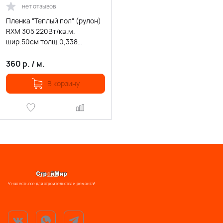
нет отзывов
Пленка "Теплый пол" (рулон)
RXM 305 220Вт/кв.м.
шир.50см толщ.0,338
(уп.150м) Rexant 51-0507-5
360
р.
/
м.
В корзину
У нас есть все для строительства и ремонта!