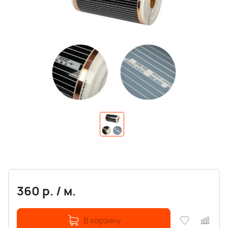
360
р.
/
м.
В корзину