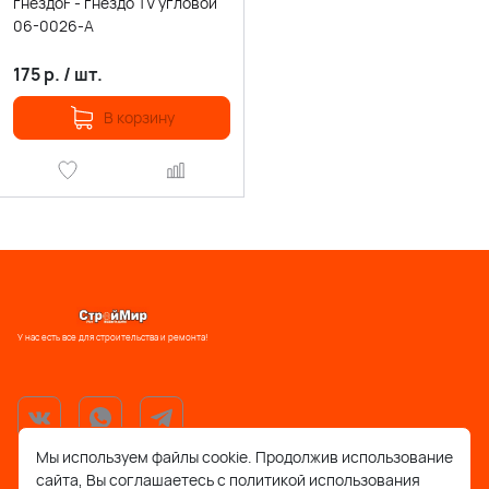
гнездоF - гнездо TV угловой
06-0026-A
175
р.
/
шт.
В корзину
У нас есть все для строительства и ремонта!
Мы используем файлы cookie. Продолжив использование
сайта, Вы соглашаетесь с политикой использования
support@stroymir48.ru