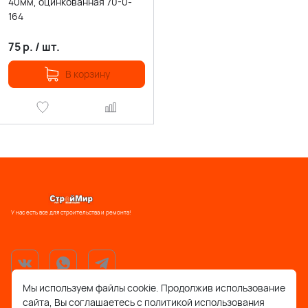
40мм, оцинкованная 70-0-
164
75
р.
/
шт.
В корзину
У нас есть все для строительства и ремонта!
Мы используем файлы cookie. Продолжив использование
сайта, Вы соглашаетесь с политикой использования
support@stroymir48.ru