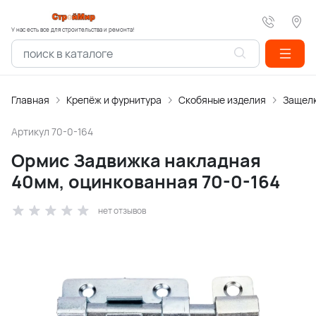
У нас есть все для строительства и ремонта!
Главная
Крепёж и фурнитура
Скобяные изделия
Защелк
Артикул
70-0-164
Ормис Задвижка накладная
40мм, оцинкованная 70-0-164
нет отзывов