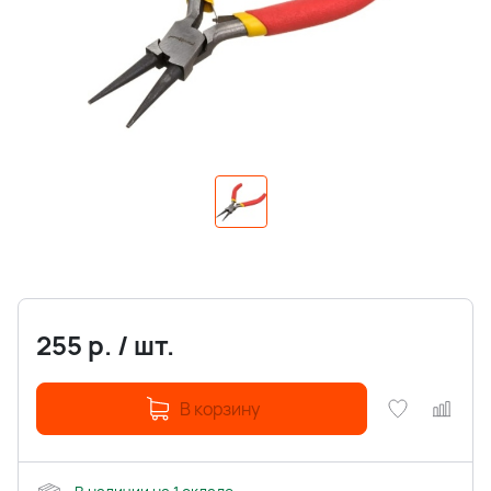
255
р.
/
шт.
В корзину