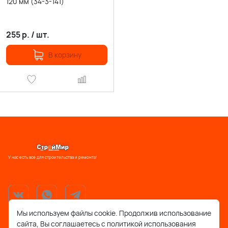
120 мм (34-3-141)
255
р.
/
шт.
В корзину
У нас есть все для строительства и ремонта!
Мы используем файлы cookie. Продолжив использование
сайта, Вы соглашаетесь с политикой использования
support@stroymir48.ru