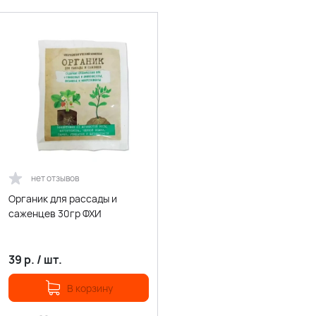
нет отзывов
Органик для рассады и
саженцев 30гр ФХИ
39
р.
/
шт.
В корзину