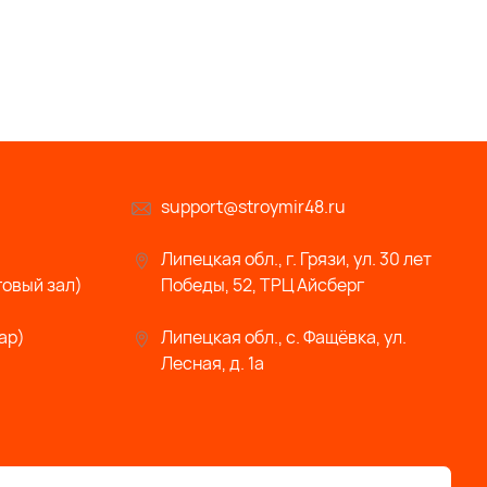
support@stroymir48.ru
Липецкая обл., г. Грязи, ул. 30 лет
говый зал)
Победы, 52, ТРЦ Айсберг
ар)
Липецкая обл., с. Фащёвка, ул.
Лесная, д. 1а