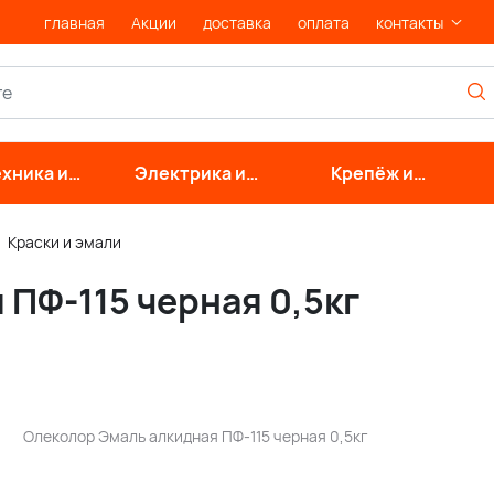
главная
Акции
доставка
оплата
контакты
хника и
Электрика и
Крепёж и
нерные
свет
фурнитура
стемы
Краски и эмали
ПФ-115 черная 0,5кг
Олеколор Эмаль алкидная ПФ-115 черная 0,5кг