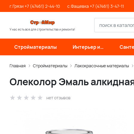
г.Грязи +7 (47461) 2-44-10
с.Фащевка +7 (47461) 3-47-11
У нас есть все для строительства и ремонта!
Стройматериалы
Интерьер и
Санте
отделка
инже
си
Главная
Стройматериалы
Лакокрасочные материалы
Олеколор Эмаль алкидная 
нет отзывов