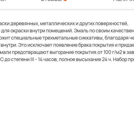
ски деревянных, металлических и других поверхностей,
для окраски внутри помещений. Эмаль по своим качестве
ржит специальные трехметальные сиккативы, благодаря ч
и внутри. Это исключает появление брака покрытия и прид
эмали предотвращают выгорание покрытия.от 100 г/м2 в за
до степени III - 14 часов, полное высыхание 24 ч. Набор пр