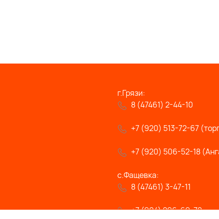
г.Грязи:
8 (47461) 2-44-10
+7 (920) 513-72-67 (тор
+7 (920) 506-52-18 (Анг
с.Фащевка:
8 (47461) 3-47-11
+7 (904) 296-69-72