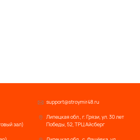
support@stroymir48.ru
Липецкая обл., г. Грязи, ул. 30 лет
говый зал)
Победы, 52, ТРЦ Айсберг
ар)
Липецкая обл., с. Фащёвка, ул.