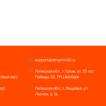
support@stroymir48.ru
Липецкая обл., г. Грязи, ул. 30 лет
говый зал)
Победы, 52, ТРЦ Айсберг
ар)
Липецкая обл., с. Фащёвка, ул.
Лесная, д. 1а