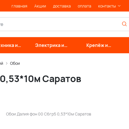
главная
Акции
доставка
оплата
контакты
хника и
Электрика и
Крепёж и
нерные
свет
фурнитура
стемы
ей
Обои
 0,53*10м Саратов
Обои Далия фон 00 С6гр5 0,53*10м Саратов