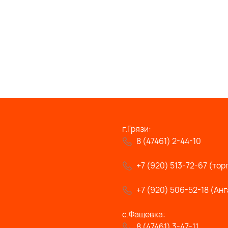
г.Грязи:
8 (47461) 2-44-10
+7 (920) 513-72-67 (тор
+7 (920) 506-52-18 (Анг
с.Фащевка:
8 (47461) 3-47-11