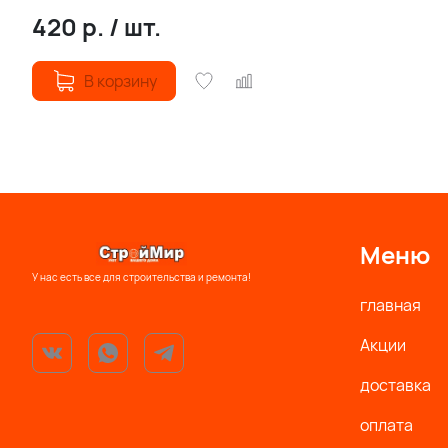
420
р.
/
шт.
В корзину
Меню
У нас есть все для строительства и ремонта!
главная
Акции
доставка
оплата