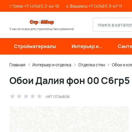
г.Грязи +7 (47461) 2-44-10
с.Фащевка +7 (47461) 3-47-11
У нас есть все для строительства и ремонта!
Стройматериалы
Интерьер и
Санте
отделка
инже
си
Главная
Интерьер и отделка
Отделка стен
Обои и кл
Обои Далия фон 00 С6гр5
нет отзывов