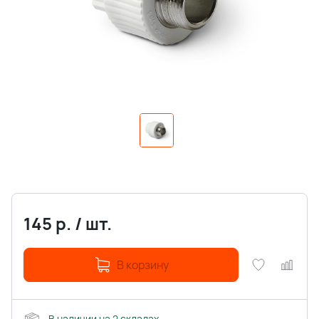
145
р.
/
шт.
В корзину
В наличии на 2 складах