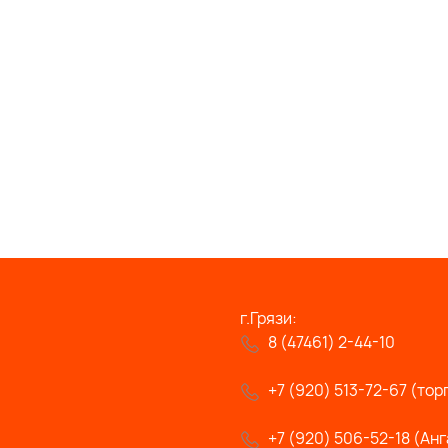
г.Грязи:
8 (47461) 2-44-10
+7 (920) 513-72-67 (тор
+7 (920) 506-52-18 (Анг