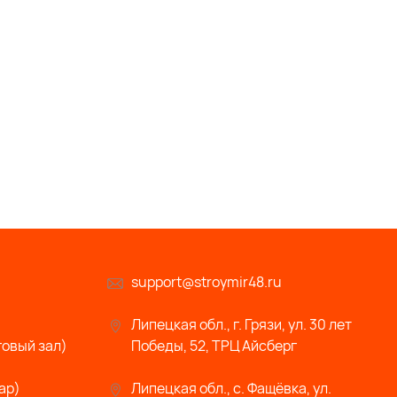
support@stroymir48.ru
Липецкая обл., г. Грязи, ул. 30 лет
говый зал)
Победы, 52, ТРЦ Айсберг
ар)
Липецкая обл., с. Фащёвка, ул.