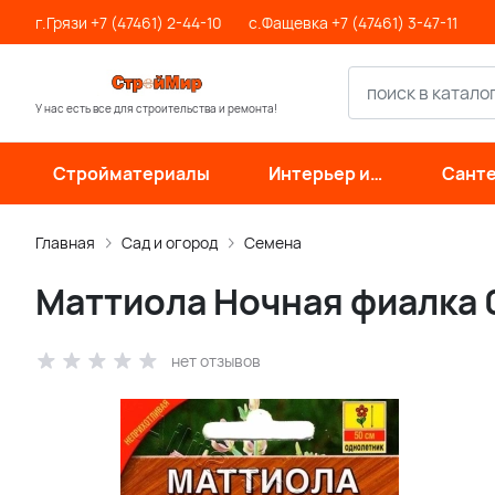
г.Грязи +7 (47461) 2-44-10
с.Фащевка +7 (47461) 3-47-11
У нас есть все для строительства и ремонта!
Стройматериалы
Интерьер и
Санте
отделка
инже
си
Главная
Сад и огород
Семена
Маттиола Ночная фиалка 
нет отзывов