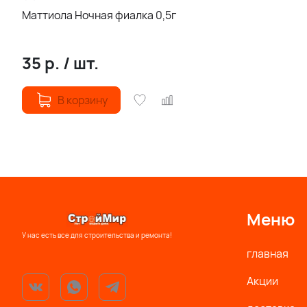
Маттиола Ночная фиалка 0,5г
35
р.
/
шт.
В корзину
Меню
У нас есть все для строительства и ремонта!
главная
Акции