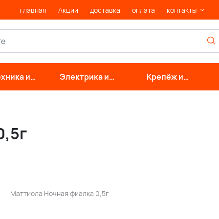
главная
Акции
доставка
оплата
контакты
хника и
Электрика и
Крепёж и
нерные
свет
фурнитура
стемы
0,5г
Маттиола Ночная фиалка 0,5г