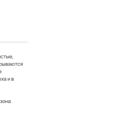
истые,
крываются
е
ха и в
езона