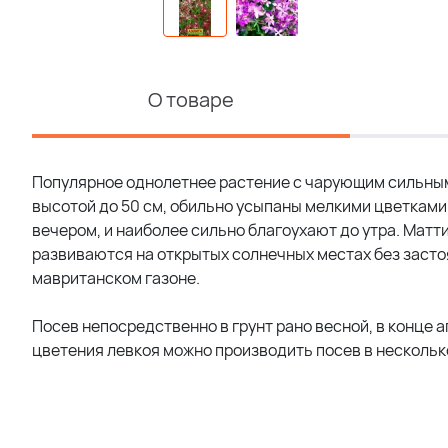
О товаре
Популярное однолетнее растение с чарующим сильным
высотой до 50 см, обильно усыпаны мелкими цветкам
вечером, и наиболее сильно благоухают до утра. Матт
развиваются на открытых солнечных местах без застоя
мавританском газоне.
Посев непосредственно в грунт рано весной, в конце
цветения левкоя можно производить посев в несколько