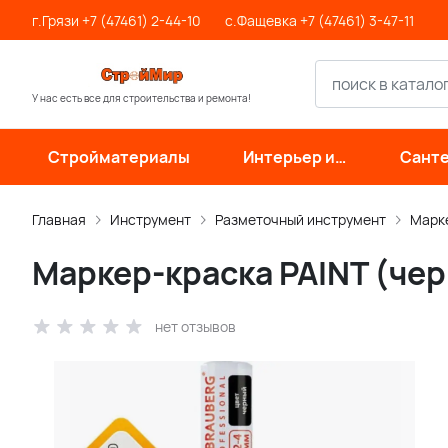
г.Грязи +7 (47461) 2-44-10
с.Фащевка +7 (47461) 3-47-11
У нас есть все для строительства и ремонта!
Стройматериалы
Интерьер и
Санте
отделка
инже
си
Главная
Инструмент
Разметочный инструмент
Марк
Маркер-краска PAINT (че
нет отзывов