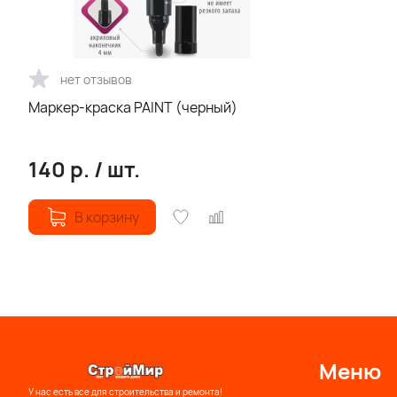
нет отзывов
Маркер-краска PAINT (черный)
140
р.
/
шт.
В корзину
Меню
У нас есть все для строительства и ремонта!