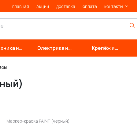
главная
Акции
доставка
оплата
контакты
хника и
Электрика и
Крепёж и
нерные
свет
фурнитура
стемы
еры
рный)
Маркер-краска PAINT (черный)