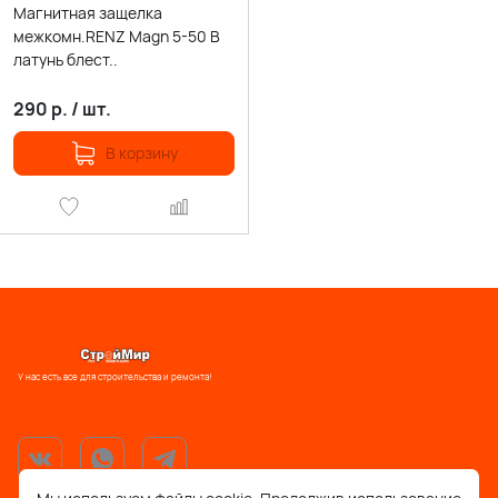
Магнитная защелка
межкомн.RENZ Magn 5-50 B
латунь блест..
290
р.
/
шт.
В корзину
У нас есть все для строительства и ремонта!