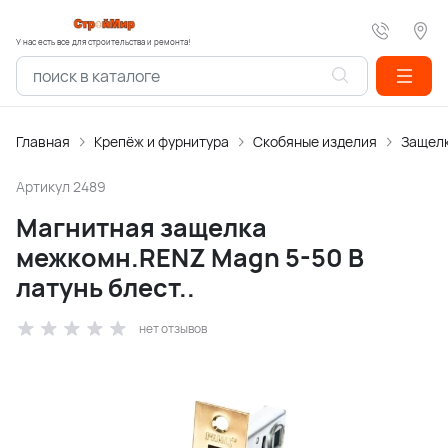
У нас есть все для строительства и ремонта!
Главная
Крепёж и фурнитура
Скобяные изделия
Защелк
Артикул
2489
Магнитная защелка
межкомн.RENZ Magn 5-50 B
латунь блест..
нет отзывов