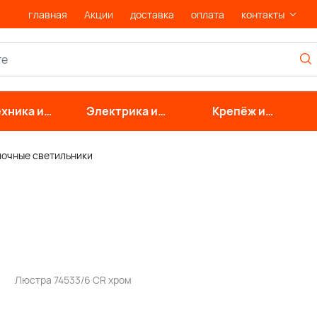
главная
Акции
доставка
оплата
контакты
хника и
Электрика и
Крепёж и
нерные
свет
фурнитура
стемы
лочные светильники
Люстра 74533/6 CR хром