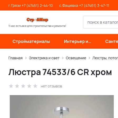
г.Грязи +7 (47461) 2-44-10
с.Фащевка +7 (47461) 3-47-11
У нас есть все для строительства и ремонта!
Стройматериалы
Интерьер и
Санте
отделка
инже
си
Главная
Электрика и свет
Освещение
Люстры, пото
Люстра 74533/6 CR хром
нет отзывов