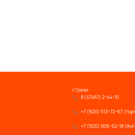
г.Грязи:
8 (47461) 2-44-10
+7 (920) 513-72-67 (тор
+7 (920) 506-52-18 (Анг