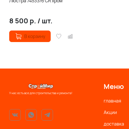
Люстра 74533/6 CR хром
8 500
р.
/
шт.
В корзину
Меню
У нас есть все для строительства и ремонта!
главная
Акции
доставка