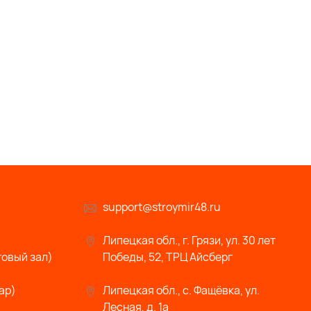
support@stroymir48.ru
Липецкая обл., г. Грязи, ул. 30 лет
говый зал)
Победы, 52, ТРЦ Айсберг
ар)
Липецкая обл., с. Фащёвка, ул.
Лесная, д. 1а