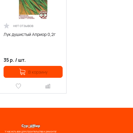
нет отзывов
Лук душистый Априор 0,2г
35
р.
/
шт.
В корзину
У нас есть все для строительства и ремонта!