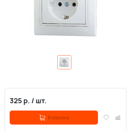
325
р.
/
шт.
В корзину