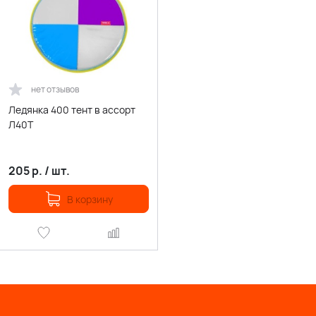
нет отзывов
Ледянка 400 тент в ассорт
Л40Т
205
р.
/
шт.
В корзину