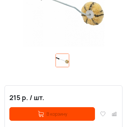
215
р.
/
шт.
В корзину